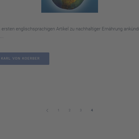
nen ersten englischsprachigen Artikel zu nachhaltiger Ernährung ank
..
. KARL VON KOERBER
1
2
3
4