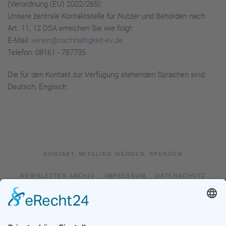
(Verordnung (EU) 2022/265):
Unsere zentrale Kontaktstelle für Nutzer und Behörden nach
Art. 11, 12 DSA erreichen Sie wie folgt:
E-Mail:
verein@nachhaltigkeit-ev.de
Telefon: 08161 - 787735
Die für den Kontakt zur Verfügung stehenden Sprachen sind:
Deutsch, Englisch.
KONTAKT, MITGLIED WERDEN, SPENDEN
NEWSLETTER ARCHIV
IMPRESSUM
DATENSCHUTZ
LOGIN
IMPRESSUM SOCIAL MEDIA
DATENSCHUTZ SOCIAL MEDIA