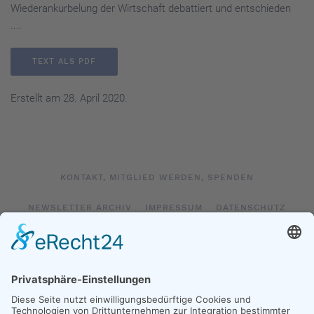
Wiederankurbelung der Wirtschaft debattiert und entschieden
....
TEXT ALS PDF
Erstellt am
28. April 2020
.
KONTAKT, MITGLIED WERDEN, SPENDEN
NEWSLETTER ARCHIV
IMPRESSUM
DATENSCHUTZ
LOGIN
IMPRESSUM SOCIAL MEDIA
DATENSCHUTZ SOCIAL MEDIA